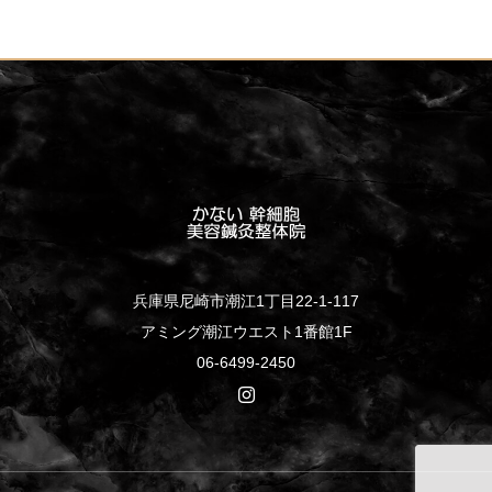
兵庫県尼崎市潮江1丁目22-1-117
アミング潮江ウエスト1番館1F
06-6499-2450