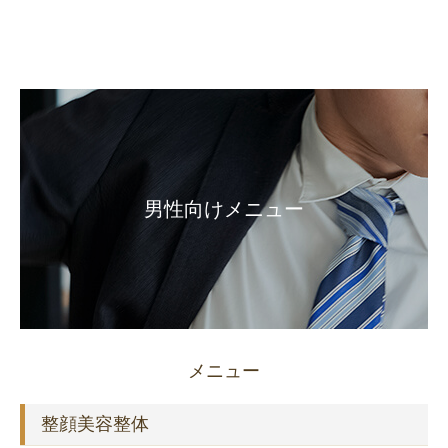
男性向けメニュー
メニュー
整顔美容整体