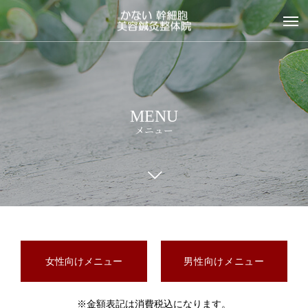
MENU
メニュー
女性向けメニュー
男性向けメニュー
※金額表記は消費税込になります。